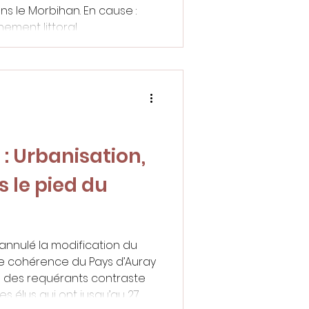
ns le Morbihan. En cause :
nement littoral
compte.
: Urbanisation,
 le pied du
a annulé la modification du
de cohérence du Pays d’Auray
on des requérants contraste
s élus qui ont jusqu’au 27