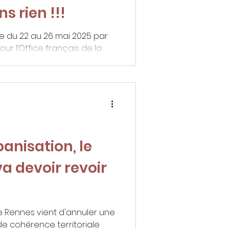
s rien !!!
 du 22 au 26 mai 2025 par
our l’Office français de la
affichent un large soutien à
nt.
banisation, le
a devoir revoir
de Rennes vient d'annuler une
e cohérence territoriale