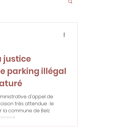
 justice
e parking illégal
naturé
administrative d'appel de
ision très attendue : le
ur la commune de Belz
upprimé