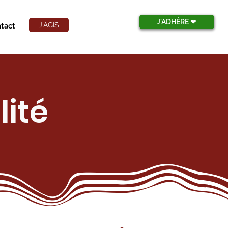
J'ADHÈRE ❤︎
J'AGIS
tact
lité