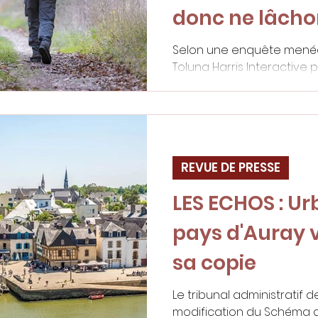
donc ne lâchon
Selon une enquête menée
Toluna Harris Interactive p
biodiversité, les Français 
la police de l’environneme
REVUE DE PRESSE
LES ECHOS : Ur
pays d'Auray v
sa copie
Le tribunal administratif 
modification du Schéma d