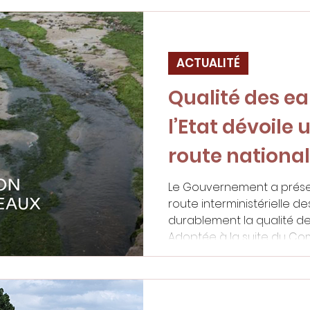
ACTUALITÉ
Qualité des eau
l’Etat dévoile 
route nationa
Le Gouvernement a présen
route interministérielle d
durablement la qualité des
Adoptée à la suite du Comi
du 26 mai 2025, cette stra
multiplication des pollutio
activités maritimes et les écosystèm
restauration des eaux côt