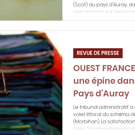
(Scot) du pays d'Auray, da
une pression sur l'environ
insuffisamment prise en 
REVUE DE PRESSE
OUEST FRANCE 
une épine dans
Pays d’Auray
Le tribunal administratif 
volet littoral du schéma 
(Morbihan). La satisfacti
avec l’incompréhension de