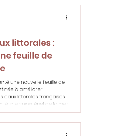
x littorales :
une feuille de
le
té une nouvelle feuille de
estinée à améliorer
 eaux littorales françaises.
té interministériel de la mer
tégie vise à répondre à la
ns affectant les côtes, les
es. L’urgence de la
ières a été mise en avant