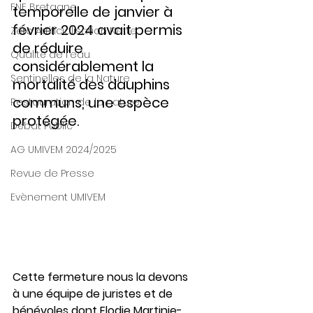
FNE Bretagne
temporelle de janvier à 
février 2024 avait permis 
Zéro Artificialisation Nette
de réduire 
Qualité de l'eau
considérablement la 
Sentinelles de la Nature
mortalité des dauphins 
communs, une espèce 
Restauration de la nature
protégée.
Débat Public
AG UMIVEM 2024/2025
Revue de Presse
Evènement UMIVEM
Cette fermeture nous la devons 
à une équipe de juristes et de 
bénévoles dont Elodie Martinie-