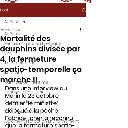
Post
All Posts
26 oct. 2024
All Posts
Mortalité des
Permis miniers en Bretagne
dauphins divisée par
SPPL
4, la fermeture
Action en cours
spatio-temporelle ça
Actualité
marche !!
Planification maritime
Dans une interview au 
Sentinelles de la Nuit
Marin le 23 octobre 
Sauvegarde des dauphins
dernier, le ministre 
délégué à la pêche, 
Voie Verte Gâvres
Fabrice Loher a reconnu 
Agrément Protection Environnement
que la fermeture spatio-