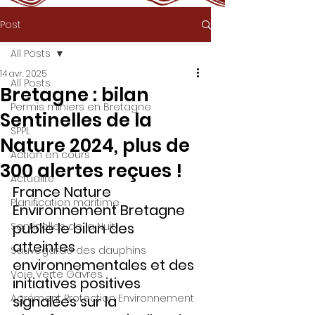
Post
All Posts
14 avr. 2025
All Posts
Bretagne : bilan
Permis miniers en Bretagne
Sentinelles de la
SPPL
Nature 2024, plus de
Action en cours
300 alertes reçues !
Actualité
France Nature 
Planification maritime
Environnement Bretagne 
publie le bilan des 
Sentinelles de la Nuit
atteintes 
Sauvegarde des dauphins
environnementales et des 
Voie Verte Gâvres
initiatives positives 
Agrément Protection Environnement
signalées sur la 