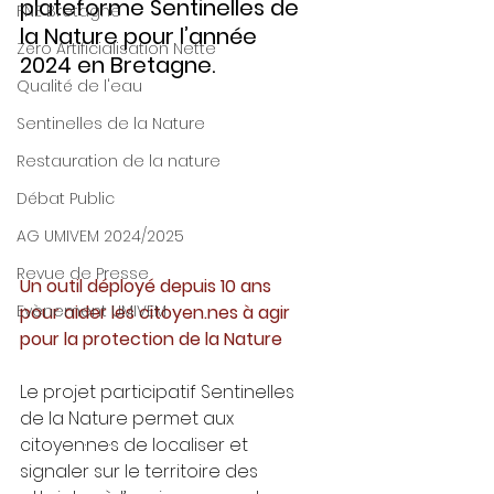
plateforme Sentinelles de 
FNE Bretagne
la Nature pour l’année 
Zéro Artificialisation Nette
2024 en Bretagne.
Qualité de l'eau
Sentinelles de la Nature
Restauration de la nature
Débat Public
AG UMIVEM 2024/2025
Revue de Presse
Un outil déployé depuis 10 ans 
pour aider les citoyen.nes à agir 
Evènement UMIVEM
pour la protection de la Nature
Le projet participatif Sentinelles 
de la Nature permet aux 
citoyen·ne·s de localiser et 
signaler sur le territoire des 