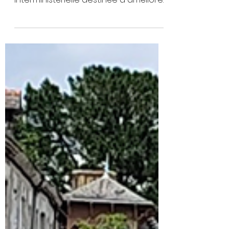
Le Gouvernement a présenté une
nouvelle feuille de route
interministérielle destinée à améliorer
durablement la qualité des eaux
littorales françaises. Adoptée à la
suite du Comité interministériel de la
mer du 26 mai 2025, cette stratégie
vise à répondre à la multiplication
des pollutions affectant les côtes, les
activités maritimes et les
écosystèmes. L’urgence de la
restauration des eaux côtières a été
mise en avant suite aux nombreux
épisodes de Norovirus, notamment
dan