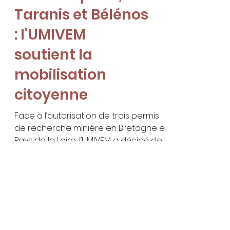
ACTUALITÉ
Non aux permis
miniers Epona,
Taranis et Bélénos
: l’UMIVEM
soutient la
mobilisation
citoyenne
Face à l’autorisation de trois permis
de recherche minière en Bretagne et
Pays de la Loire, l’UMIVEM a décidé de
soutenir l’action portée par Eau &