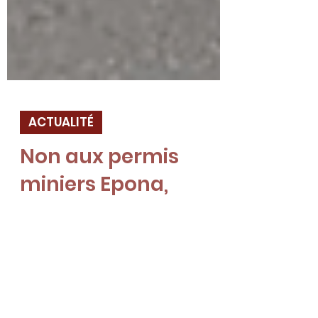
ACTUALITÉ
Non aux permis
miniers Epona,
Taranis et Bélénos
: l’UMIVEM
soutient la