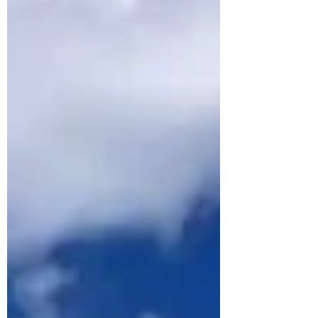
soutenir l’action portée par Eau &
Rivières de Bretagne et les collectifs
mobilisés pour défendre les
territoires, les ressources en eau et
les activités locales. Manifestation à
Redon le 14 juin 2025 - Eau & Rivières
de Bretagne Trois permis miniers
contestés dans l’Ouest Le 3
décembre 2025, l’État a accordé les
permis exclusifs de recherche
minière Epona, Taranis