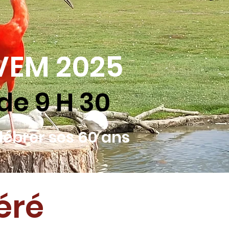
VEM 2025
de 9 H 30
lébrer ses 60 ans
éré