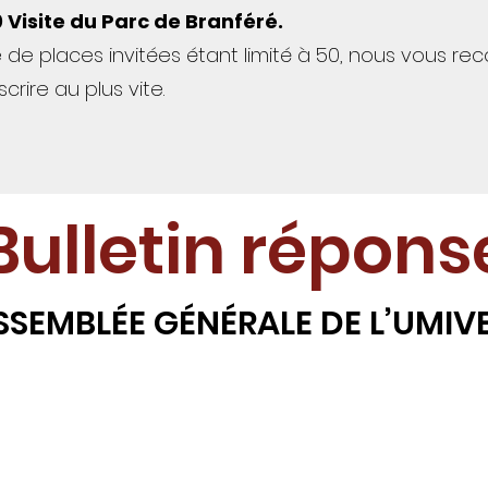
0 Visite du Parc de Branféré.
 de places invitées étant limité à 50, nous vous 
crire au plus vite.
Bulletin répons
SSEMBLÉE GÉNÉRALE DE L’UMIV
ES LIMITÉES A 50 - INSCRIVEZ VOUS AU PLUS
 à nous retourner impérativement pour le
18 