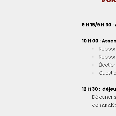
9 H 15/9 H 30
10 H 00 : Ass
• Rapport 
• Rapport
• Électio
• Questio
12 H 30 : déj
Déjeuner s
demandée, 