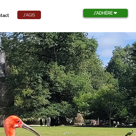
J'ADHÈRE ❤︎
J'AGIS
tact