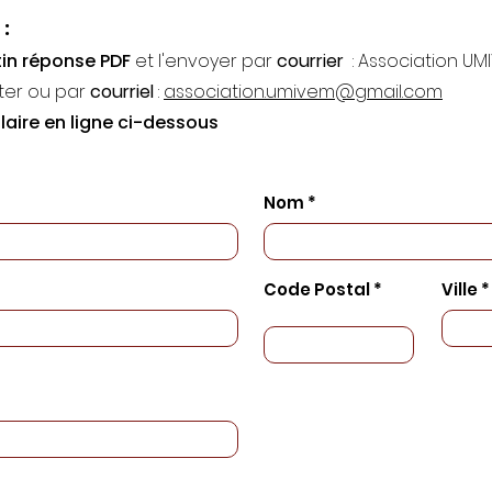
:
etin réponse PDF
et l'envoyer
par
courrier
: Association UM
ter ou par
courriel
:
association.umivem@gmail.com
laire en ligne ci-dessous
Nom *
Code Postal *
Ville *