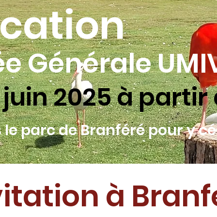
cation
e Générale UMI
juin 2025 à partir 
 le parc de Branféré pour y cé
vitation à Branf