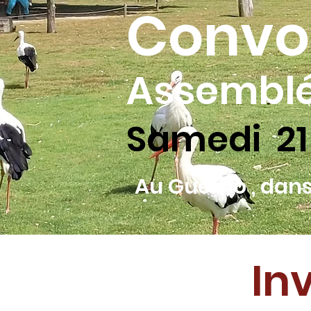
Convo
Assemblé
Samedi 21 
Au Guerno , dans
In